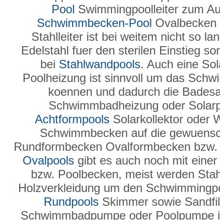
Pool
Swimmingpoolleiter zum Au
Schwimmbecken-Pool
Ovalbecken 
Stahlleiter ist bei weitem nicht so l
Edelstahl fuer den sterilen Einstieg so
bei
Stahlwandpools
. Auch eine Sol
Poolheizung ist sinnvoll um das Sch
koennen und dadurch die Badesai
Schwimmbadheizung oder Solarpla
Achtformpools
Solarkollektor oder
Schwimmbecken auf die gewuensc
Rundformbecken Ovalformbecken bzw. 
Ovalpools
gibt es auch noch mit einer
bzw. Poolbecken, meist werden Sta
Holzverkleidung um den Schwimmingpo
Rundpools
Skimmer sowie Sandfilte
Schwimmbadpumpe oder Poolpumpe ist