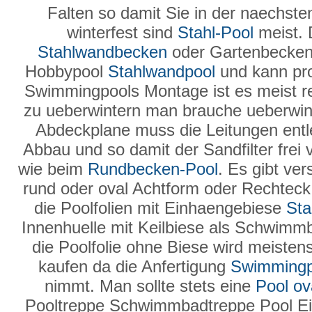
Falten so damit Sie in der naechst
winterfest sind
Stahl-Pool
meist. 
Stahlwandbecken
oder Gartenbecken
Hobbypool
Stahlwandpool
und kann pro
Swimmingpools Montage ist es meist rel
zu ueberwintern man brauche ueberwin
Abdeckplane muss die Leitungen entl
Abbau und so damit der Sandfilter frei 
wie beim
Rundbecken-Pool
. Es gibt ve
rund oder oval Achtform oder Rechteck i
die Poolfolien mit Einhaengebiese
Sta
Innenhuelle mit Keilbiese als Schwimm
die Poolfolie ohne Biese wird meiste
kaufen da die Anfertigung
Swimmingp
nimmt. Man sollte stets eine
Pool ov
Pooltreppe Schwimmbadtreppe Pool Ei