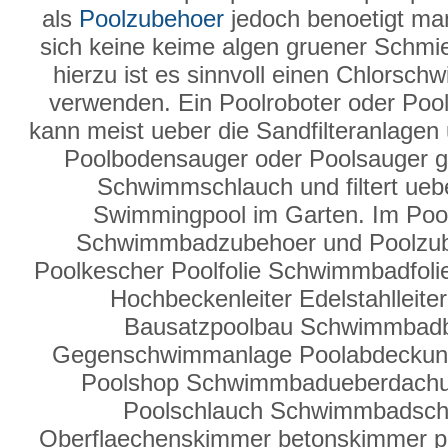
als
Poolzubehoer
jedoch benoetigt man
sich keine keime algen gruener Schmier
hierzu ist es sinnvoll einen Chlorsc
verwenden. Ein Poolroboter oder Pool
kann meist ueber die Sandfilteranlage
Poolbodensauger oder Poolsauger g
Schwimmschlauch und filtert ueber
Swimmingpool im Garten. Im Poo
Schwimmbadzubehoer und Poolzube
Poolkescher Poolfolie Schwimmbadfolie
Hochbeckenleiter Edelstahlleit
Bausatzpoolbau Schwimmbad
Gegenschwimmanlage Poolabdeckun
Poolshop Schwimmbadueberdachung
Poolschlauch Schwimmbadsc
Oberflaechenskimmer betonskimmer po