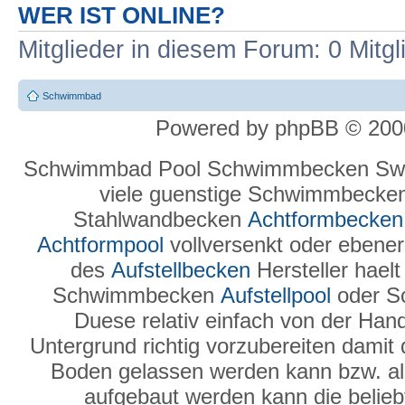
WER IST ONLINE?
Mitglieder in diesem Forum: 0 Mitg
Schwimmbad
Powered by phpBB © 2000
Schwimmbad Pool Schwimmbecken Swi
viele guenstige Schwimmbecke
Stahlwandbecken
Achtformbecken
Achtformpool
vollversenkt oder ebenerd
des
Aufstellbecken
Hersteller hael
Schwimmbecken
Aufstellpool
oder S
Duese relativ einfach von der Hand
Untergrund richtig vorzubereiten damit
Boden gelassen werden kann bzw. a
aufgebaut werden kann die belie