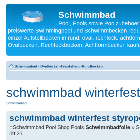
Schwimmbad
Pool, Pools sowie Poolzubehoer
preiswerte Swimmingpool und Schwimmbecken reduzi
einzel Aufstellbecken in rund, oval, rechteck, achtf
Ovalbecken, Rechteckbecken, Achtformbecken kauf
Schwimmbad
‹
Ovalbecken-Freistehend-Rundbecken
schwimmbad winterfest
Schwimmbad
schwimmbad winterfest styrop
Schwimmbad Pool Shop Pools
Schwimmbadfolie
» S
09:26