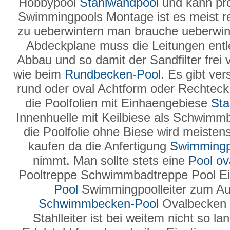
Hobbypool
Stahlwandpool
und kann pro
Swimmingpools Montage ist es meist rel
zu ueberwintern man brauche ueberwin
Abdeckplane muss die Leitungen entl
Abbau und so damit der Sandfilter frei 
wie beim
Rundbecken-Pool
. Es gibt ve
rund oder oval Achtform oder Rechteck i
die Poolfolien mit Einhaengebiese
Sta
Innenhuelle mit Keilbiese als Schwimm
die Poolfolie ohne Biese wird meiste
kaufen da die Anfertigung
Swimmingp
nimmt. Man sollte stets eine
Pool ov
Pooltreppe Schwimmbadtreppe Pool Ei
Pool
Swimmingpoolleiter zum Au
Schwimmbecken-Pool
Ovalbecken 
Stahlleiter ist bei weitem nicht so l