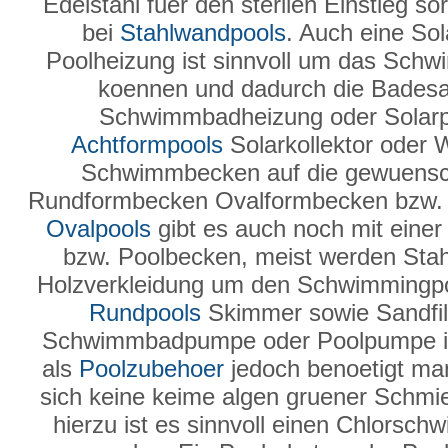
Edelstahl fuer den sterilen Einstieg so
bei
Stahlwandpools
. Auch eine Sol
Poolheizung ist sinnvoll um das Sch
koennen und dadurch die Badesai
Schwimmbadheizung oder Solarpla
Achtformpools
Solarkollektor oder
Schwimmbecken auf die gewuensc
Rundformbecken Ovalformbecken bzw. 
Ovalpools
gibt es auch noch mit einer
bzw. Poolbecken, meist werden Sta
Holzverkleidung um den Schwimmingpo
Rundpools
Skimmer sowie Sandfilte
Schwimmbadpumpe oder Poolpumpe ist
als
Poolzubehoer
jedoch benoetigt man
sich keine keime algen gruener Schmier
hierzu ist es sinnvoll einen Chlorsc