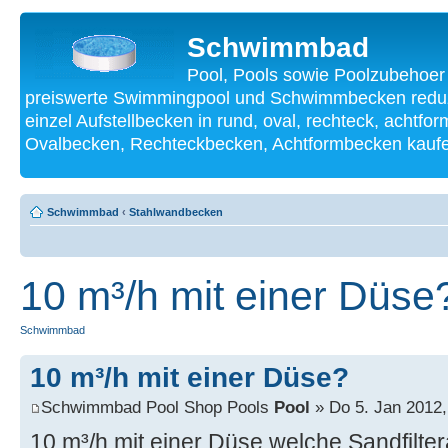
Schwimmbad
Pool, Pools sowie Poolzubehoer
preiswerte Swimmingpool und Schwimmbecken reduzi
einzel Aufstellbecken in rund, oval, rechteck, achtf
Ovalbecken, Rechteckbecken, Achtformbecken kauf
Schwimmbad
‹
Stahlwandbecken
10 m³/h mit einer Düse
Schwimmbad
10 m³/h mit einer Düse?
Schwimmbad Pool Shop Pools
Pool
» Do 5. Jan 2012,
10 m³/h mit einer Düse welche Sandfilter