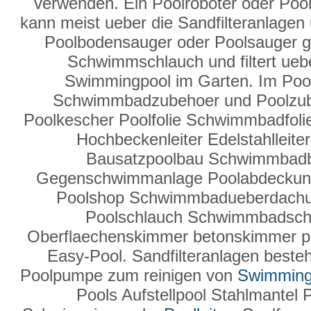
verwenden. Ein Poolroboter oder Pool
kann meist ueber die Sandfilteranlage
Poolbodensauger oder Poolsauger g
Schwimmschlauch und filtert ueber
Swimmingpool im Garten. Im Poo
Schwimmbadzubehoer und Poolzube
Poolkescher Poolfolie Schwimmbadfolie
Hochbeckenleiter Edelstahlleit
Bausatzpoolbau Schwimmbad
Gegenschwimmanlage Poolabdeckun
Poolshop Schwimmbadueberdachung
Poolschlauch Schwimmbadsc
Oberflaechenskimmer betonskimmer po
Easy-Pool. Sandfilteranlagen besteh
Poolpumpe zum reinigen von
Swimming
Pools Aufstellpool Stahlmantel 