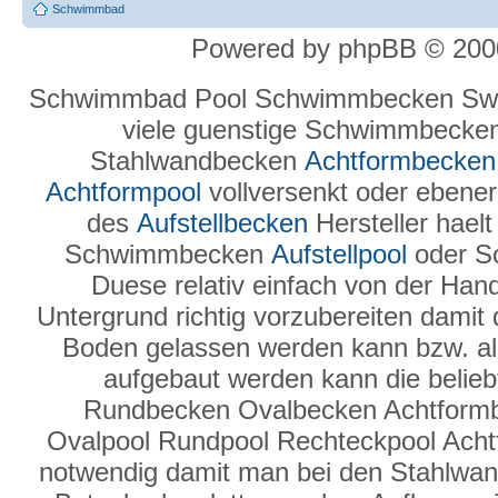
Schwimmbad
Powered by phpBB © 2000
Schwimmbad Pool Schwimmbecken Swi
viele guenstige Schwimmbecke
Stahlwandbecken
Achtformbecken
Achtformpool
vollversenkt oder ebenerd
des
Aufstellbecken
Hersteller hael
Schwimmbecken
Aufstellpool
oder S
Duese relativ einfach von der Hand
Untergrund richtig vorzubereiten damit
Boden gelassen werden kann bzw. a
aufgebaut werden kann die belie
Rundbecken Ovalbecken Achtform
Ovalpool Rundpool Rechteckpool Ach
notwendig damit man bei den Stahlwand