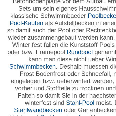
Betonbodenplatte vor dem Aufbau erric
Sets um sein eigenes Hausschwimmb
klassische Schwimmbaeder
Poolbeck
Pool-Kaufen
als Aufstellbecken in ein
so damit auch der Pool oder Rechteck
wieder zusammengebaut werden kann
Winter fest fallen die Kunststoff Poo
oder bzw. Framepool
Rundpool
genannt 
kann man diese nicht ueber Wint
Schwimmbecken
. Deshalb muessen 
Frost Bodenfrost oder Schneefall, 
eingelagert bzw. ueberwintert werden, 
vorher und Stoffteile zu trocknen u
Falten so damit Sie in der naechst
winterfest sind
Stahl-Pool
meist. 
Stahlwandbecken
oder Gartenbecken