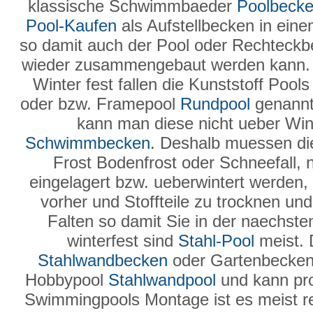
klassische Schwimmbaeder
Poolbeck
Pool-Kaufen
als Aufstellbecken in ein
so damit auch der Pool oder Rechteck
wieder zusammengebaut werden kann
Winter fest fallen die Kunststoff Poo
oder bzw. Framepool
Rundpool
genannt 
kann man diese nicht ueber Wint
Schwimmbecken
. Deshalb muessen 
Frost Bodenfrost oder Schneefall, 
eingelagert bzw. ueberwintert werden, 
vorher und Stoffteile zu trocknen u
Falten so damit Sie in der naechst
winterfest sind
Stahl-Pool
meist. 
Stahlwandbecken
oder Gartenbecken
Hobbypool
Stahlwandpool
und kann pro
Swimmingpools Montage ist es meist rel