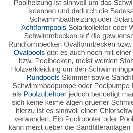
Poolheizung ist sinnvoll um das Sch
koennen und dadurch die Badesai
Schwimmbadheizung oder Solarpla
Achtformpools
Solarkollektor oder
Schwimmbecken auf die gewuensc
Rundformbecken Ovalformbecken bzw. 
Ovalpools
gibt es auch noch mit einer
bzw. Poolbecken, meist werden Sta
Holzverkleidung um den Schwimmingpo
Rundpools
Skimmer sowie Sandfilte
Schwimmbadpumpe oder Poolpumpe ist
als
Poolzubehoer
jedoch benoetigt man
sich keine keime algen gruener Schmier
hierzu ist es sinnvoll einen Chlorsc
verwenden. Ein Poolroboter oder Pool
kann meist ueber die Sandfilteranlage