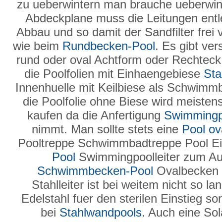
zu ueberwintern man brauche ueberwin
Abdeckplane muss die Leitungen entl
Abbau und so damit der Sandfilter frei 
wie beim
Rundbecken-Pool
. Es gibt ve
rund oder oval Achtform oder Rechteck i
die Poolfolien mit Einhaengebiese
Sta
Innenhuelle mit Keilbiese als Schwimm
die Poolfolie ohne Biese wird meiste
kaufen da die Anfertigung
Swimmingp
nimmt. Man sollte stets eine
Pool ov
Pooltreppe Schwimmbadtreppe Pool Ei
Pool
Swimmingpoolleiter zum Au
Schwimmbecken-Pool
Ovalbecken 
Stahlleiter ist bei weitem nicht so l
Edelstahl fuer den sterilen Einstieg so
bei
Stahlwandpools
. Auch eine Sol