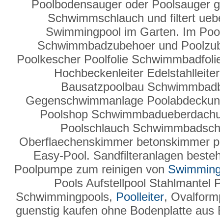
Poolbodensauger oder Poolsauger g
Schwimmschlauch und filtert ueber
Swimmingpool im Garten. Im Poo
Schwimmbadzubehoer und Poolzube
Poolkescher Poolfolie Schwimmbadfolie
Hochbeckenleiter Edelstahlleit
Bausatzpoolbau Schwimmbad
Gegenschwimmanlage Poolabdeckun
Poolshop Schwimmbadueberdachung
Poolschlauch Schwimmbadsc
Oberflaechenskimmer betonskimmer po
Easy-Pool. Sandfilteranlagen besteh
Poolpumpe zum reinigen von
Swimming
Pools Aufstellpool Stahlmantel 
Schwimmingpools,
Poolleiter
, Ovalform
guenstig kaufen ohne Bodenplatte aus 