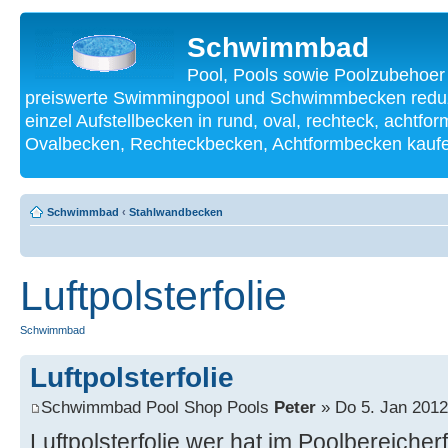
Schwimmbad
Pool, Pools sowie Poolzubehoer
preiswerte Swimmingpool und Schwimmbecken reduzi
einzel Aufstellbecken in rund, oval, rechteck, achtf
Ovalbecken, Rechteckbecken, Achtformbecken kauf
Schwimmbad
‹
Stahlwandbecken
Luftpolsterfolie
Schwimmbad
Luftpolsterfolie
Schwimmbad Pool Shop Pools
Peter
» Do 5. Jan 2012
Luftpolsterfolie wer hat im Poolbereiche