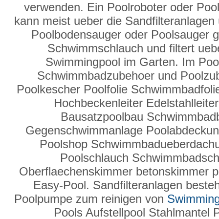
verwenden. Ein Poolroboter oder Pool
kann meist ueber die Sandfilteranlage
Poolbodensauger oder Poolsauger g
Schwimmschlauch und filtert ueber
Swimmingpool im Garten. Im Poo
Schwimmbadzubehoer und Poolzube
Poolkescher Poolfolie Schwimmbadfolie
Hochbeckenleiter Edelstahlleit
Bausatzpoolbau Schwimmbad
Gegenschwimmanlage Poolabdeckun
Poolshop Schwimmbadueberdachung
Poolschlauch Schwimmbadsc
Oberflaechenskimmer betonskimmer po
Easy-Pool. Sandfilteranlagen besteh
Poolpumpe zum reinigen von
Swimming
Pools Aufstellpool Stahlmantel 