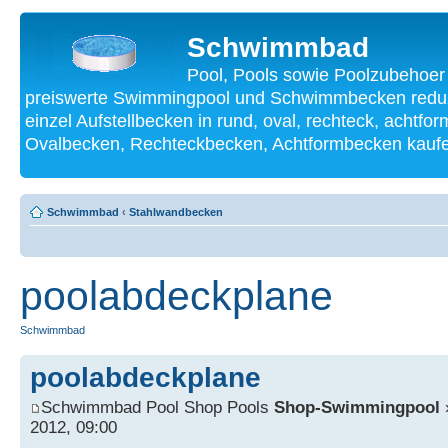
Schwimmbad
Pool, Pools sowie Poolzubehoer
preiswerte Swimmingpool und Schwimmbecken reduzi
einzel Aufstellbecken in rund, oval, rechteck, achtf
Ovalbecken, Rechteckbecken, Achtformbecken kauf
Schwimmbad
‹
Stahlwandbecken
poolabdeckplane
Schwimmbad
poolabdeckplane
Schwimmbad Pool Shop Pools
Shop-Swimmingpool
»
2012, 09:00