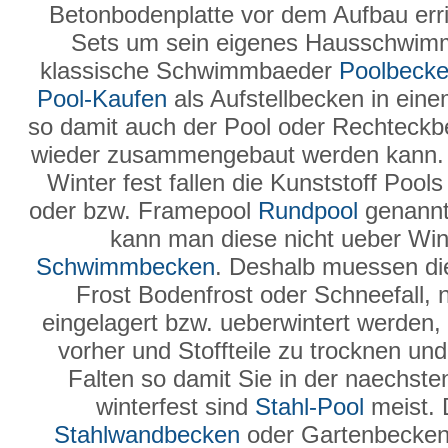
Betonbodenplatte vor dem Aufbau erric
Sets um sein eigenes Hausschwimmb
klassische Schwimmbaeder
Poolbeck
Pool-Kaufen
als Aufstellbecken in ein
so damit auch der Pool oder Rechteck
wieder zusammengebaut werden kann
Winter fest fallen die Kunststoff Poo
oder bzw. Framepool
Rundpool
genannt 
kann man diese nicht ueber Wint
Schwimmbecken
. Deshalb muessen 
Frost Bodenfrost oder Schneefall, 
eingelagert bzw. ueberwintert werden, 
vorher und Stoffteile zu trocknen u
Falten so damit Sie in der naechst
winterfest sind
Stahl-Pool
meist. 
Stahlwandbecken
oder Gartenbecken