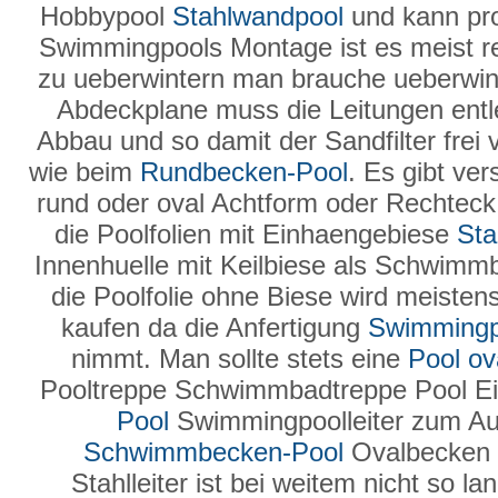
Hobbypool
Stahlwandpool
und kann pro
Swimmingpools Montage ist es meist rel
zu ueberwintern man brauche ueberwin
Abdeckplane muss die Leitungen entl
Abbau und so damit der Sandfilter frei 
wie beim
Rundbecken-Pool
. Es gibt ve
rund oder oval Achtform oder Rechteck i
die Poolfolien mit Einhaengebiese
Sta
Innenhuelle mit Keilbiese als Schwimm
die Poolfolie ohne Biese wird meiste
kaufen da die Anfertigung
Swimmingp
nimmt. Man sollte stets eine
Pool ov
Pooltreppe Schwimmbadtreppe Pool Ei
Pool
Swimmingpoolleiter zum Au
Schwimmbecken-Pool
Ovalbecken 
Stahlleiter ist bei weitem nicht so l