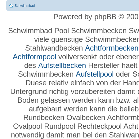
Schwimmbad
Powered by phpBB © 2000
Schwimmbad Pool Schwimmbecken Swi
viele guenstige Schwimmbecke
Stahlwandbecken
Achtformbecken
Achtformpool
vollversenkt oder ebenerd
des
Aufstellbecken
Hersteller hael
Schwimmbecken
Aufstellpool
oder S
Duese relativ einfach von der Hand
Untergrund richtig vorzubereiten damit
Boden gelassen werden kann bzw. a
aufgebaut werden kann die belie
Rundbecken Ovalbecken Achtform
Ovalpool Rundpool Rechteckpool Ach
notwendig damit man bei den Stahlwand