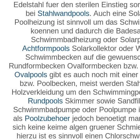
Edelstahl fuer den sterilen Einstieg so
bei
Stahlwandpools
. Auch eine Sol
Poolheizung ist sinnvoll um das Sch
koennen und dadurch die Badesai
Schwimmbadheizung oder Solarpla
Achtformpools
Solarkollektor oder
Schwimmbecken auf die gewuensc
Rundformbecken Ovalformbecken bzw. 
Ovalpools
gibt es auch noch mit einer
bzw. Poolbecken, meist werden Sta
Holzverkleidung um den Schwimmingpo
Rundpools
Skimmer sowie Sandfilte
Schwimmbadpumpe oder Poolpumpe ist
als
Poolzubehoer
jedoch benoetigt man
sich keine keime algen gruener Schmier
hierzu ist es sinnvoll einen Chlorsc