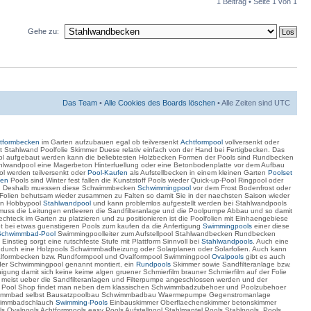
1 Beitrag • Seite
1
von
1
Gehe zu:
Das Team
•
Alle Cookies des Boards löschen
• Alle Zeiten sind UTC
tformbecken
im Garten aufzubauen egal ob teilversenkt
Achtformpool
vollversenkt oder
Stahlwand Poolfolie Skimmer Duese relativ einfach von der Hand bei Fertigbecken. Das
ool aufgebaut werden kann die beliebtesten Holzbecken Formen der Pools sind Rundbecken
lwandpool eine Magerbeton Hinterfuellung oder eine Betonbodenplatte vor dem Aufbau
 werden teilversenkt oder
Pool-Kaufen
als Aufstellbecken in einem kleinen Garten
Poolset
en
Pools sind Winter fest fallen die Kunststoff Pools wieder Quick-up-Pool Ringpool oder
. Deshalb muessen diese Schwimmbecken
Schwimmingpool
vor dem Frost Bodenfrost oder
se Folien behutsam wieder zusammen zu Falten so damit Sie in der naechsten Saison wieder
en Hobbypool
Stahlwandpool
und kann problemlos aufgestellt werden bei Stahlwandpools
uss die Leitungen entleeren die Sandfilteranlage und die Poolpumpe Abbau und so damit
chteck im Garten zu platzieren und zu positionieren ist die Poolfolien mit Einhaengebiese
t bei etwas guenstigeren Pools zum kaufen da die Anfertigung
Swimmingpools
einer diese
Schwimmbad-Pool
Swimmingpoolleiter zum Aufstellpool Stahlwandbecken Rundbecken
instieg sorgt eine rutschfeste Stufe mit Plattform Sinnvoll bei
Stahlwandpools
. Auch eine
n durch eine Holzpools Schwimmbadheizung oder Solarplanen oder Solarfolien. Auch kann
lformbecken bzw. Rundformpool und Ovalformpool Swimmingpool
Ovalpools
gibt es auch
der Schwimmingpool genannt montiert, ein
Rundpools
Skimmer sowie Sandfilteranlage bzw.
gung damit sich keine keime algen gruener Schmierfilm brauner Schmierfilm auf der Folie
nn meist ueber die Sandfilteranlagen und Filterpumpe angeschlossen werden und der
. Im Pool Shop findet man neben dem klassischen Schwimmbadzubehoer und Poolzubehoer
satzschwimmbad selbst Bausatzpoolbau Schwimmbadbau Waermepumpe Gegenstromanlage
wimmbadschlauch
Swimming-Pools
Einbauskimmer Oberflaechenskimmer betonskimmer
 Ovalpools Achtformpools easy Pools Aufstellpool Stahlmantel Pools Stahlpools, Pools,