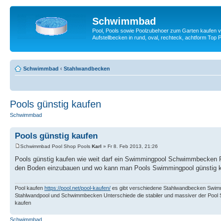
Schwimmbad
Pool, Pools sowie Poolzubehoer zum Garten kaufen v
Aufstellbecken in rund, oval, rechteck, achtform T
Schwimmbad
‹
Stahlwandbecken
Pools günstig kaufen
Schwimmbad
Pools günstig kaufen
Schwimmbad Pool Shop Pools
Karl
» Fr 8. Feb 2013, 21:26
Pools günstig kaufen wie weit darf ein Swimmingpool Schwimmbecken P
den Boden einzubauen und wo kann man Pools Swimmingpool günstig kau
Pool kaufen
https://pool.net/pool-kaufen/
es gibt verschiedene Stahlwandbecken Swimm
Stahlwandpool und Schwimmbecken Unterschiede die stabiler und massiver der Poo
kaufen
Schwimmbad