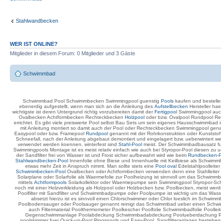
Stahlwandbecken
WER IST ONLINE?
Mitglieder in diesem Forum: 0 Mitglieder und 3 Gäste
Schwimmbad
Schwimmbad Pool Schwimmbecken Swimmingpool guenstig
Pools
kaufen und bestell
ebenerdig aufgestellt, wenn man sich an die Anleitung des
Aufstellbecken
Hersteller ha
wichtigste ist deren Untergrund richtig vorzubereiten damit der
Fertigpool
Swimmingpool auch
Ovalbecken Achtformbecken Rechteckbecken
Holzpool
oder bzw. Ovalpool Rundpool Re
errichtet. Es gibt viele preiswerte Pool selbst Bau Sets um sein eigenes Hausschwimmbad
mit Anleitung montiert so damit auch der Pool oder Rechteckbecken Swimmingpool g
Easypool oder bzw. Framepool
Rundpool
genannt mit der Rohrkonstruktion oder Kunststof
Schneefall, nach der Anleitung abgebaut demontiert und eingelagert bzw. ueberwintert we
verwendet werden koennen, winterfest sind
Stahl-Pool
meist. Der Schwimmbadbausatz f
Swimmingpools Montage ist es meist relativ einfach wie auch bei Styropor-Pool diesen zu
der Sandfilter frei von Wasser ist und Frost sicher aufbewahrt wird wie beim
Rundbecken-P
Stahlwandbecken-Pool
Innenfolie ohne Biese und Innenhuelle mit Keilbiese als Schwimm
etwas mehr Zeit in Anspruch nimmt. Man sollte stets eine
Pool oval
Edelstahlpoolleite
Schwimmbecken-Pool
Ovalbecken oder Achtformbecken verwenden denn eine Stahlleiter ist b
Solarplane oder Solarfolie als Waermefolie zur Poolheizung ist sinnvoll um das Schwi
mittels
Achtformpools
Solarkollektor oder Waermepumpe sein Swimmingpool Styropor-S
noch mit einer Holzverkleidung als Holzpool oder Holzbecken bzw. Poolbecken, meist w
Poolfilter mit Sandfilter und Schwimmbadpumpe oder Poolpumpe ist wichtig um das Wass
absetzt hierzu ist es sinnvoll einen Chlorschwimmer oder Chlor loeslich im Schwi
Poolbodensauger oder Poolsauger genannt reinigt das Schwimmbad ueber einen Schwimm
auch Filtermaterial Poolthermometer Poolkescher Poolfolie Schwimmbadfolie Pool
Gegenschwimmanlage Poolabdeckung Schwimmbadabdeckung Poolueberdachung Pool
poolskimmer fuer Quick-up-Pool Ringspools und Easy-Pool. Sandfilteranlagen bestehen