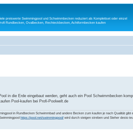
iele preiswerte Swimmingpool und Schwimmbecken reduziert als Komplettset oder einzel
op Profi Rundbecken, Ovalbecken, Rechteckbecken, Achtformbecken kaufen
ool in die Erde eingebaut werden, geht auch ein Pool Schwimmbecken komple
fen Pool-kaufen bei Profi-Poolwelt.de
ingpool in Rundbecken Schwimmbad und andere Becken zum kaufen je nach Qualität gibt e
l Swimmingpool
https://pool.net/swimmingpool/
wird durch steigen streben und Steher desto teu