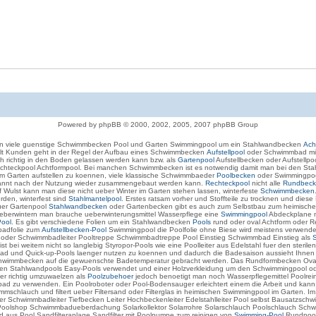
Powered by phpBB © 2000, 2002, 2005, 2007 phpBB Group
en viele guenstige Schwimmbecken Pool und Garten Swimmingpool um ein Stahlwandbecken
Ach
elt Kunden geht in der Regel der Aufbau eines Schwimmbecken
Aufstellpool
oder Schwimmbad mit 
 richtig in den Boden gelassen werden kann bzw. als
Gartenpool
Aufstellbecken oder Aufstellp
chteckpool Achtformpool. Bei manchen Schwimmbecken ist es notwendig damit man bei den Stah
 im Garten aufstellen zu koennen, viele klassische Schwimmbaeder
Poolbecken
oder Swimmingpool
enannt nach der Nutzung wieder zusammengebaut werden kann.
Rechteckpool
nicht alle
Rundbeck
f Wulst kann man diese nicht ueber Winter im Garten stehen lassen, winterfeste
Schwimmbecken
rden, winterfest sind
Stahlmantelpool
. Erstes ratsam vorher und Stoffteile zu trocknen und die
uer Gartenpool
Stahlwandbecken
oder Gartenbecken gibt es auch zum Selbstbau zum heimisch
 ueberwintern man brauche ueberwinterungsmittel Wasserpflege eine
Swimmingpool
Abdeckplane m
ool
. Es gibt verschiedene Folien um ein Stahlwandbecken
Pools
rund oder oval Achtform oder Re
badfolie zum
Aufstellbecken-Pool
Swimmingpool die Poolfolie ohne Biese wird meistens verwende
r oder Schwimmbadleiter Pooltreppe Schwimmbadtreppe Pool Einstieg Schwimmbad Einstieg als
ei weitem nicht so langlebig Styropor-Pools wie eine Poolleiter aus Edelstahl fuer den sterilen E
mmbad und Quick-up-Pools laenger nutzen zu koennen und dadurch die Badesaison aussieht Ihne
chwimmbecken auf die gewuenschte Badetemperatur gebracht werden. Das Rundformbecken Ova
erden Stahlwandpools Easy-Pools verwendet und einer Holzverkleidung um den Schwimmingpool o
er richtig umzuwaelzen als
Poolzubehoer
jedoch benoetigt man noch Wasserpflegemittel Poolreini
mmbad zu verwenden. Ein Poolroboter oder Pool-Bodensauger erleichtert einem die Arbeit und ka
schlauch und filtert ueber Filtersand oder Filterglas in heimischen Swimmingpool im Garten
leiter Schwimmbadleiter Tiefbecken Leiter Hochbeckenleiter Edelstahlleiter Pool selbst Bau
shop Schwimmbadueberdachung Solarkollektor Solarrohre Solarschlauch Poolschlauch Sch
d aus Pool Sandfilteranlage Sandfilter mit Poolpumpe zum reinigen von
Swimming-Pool
Rundpools