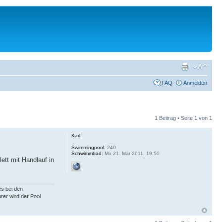
FAQ
Anmelden
1 Beitrag • Seite
1
von
1
Karl
Swimmingpool:
240
Schwimmbad:
Mo 21. Mär 2011, 19:50
tt mit Handlauf in
s bei den
rer wird der Pool