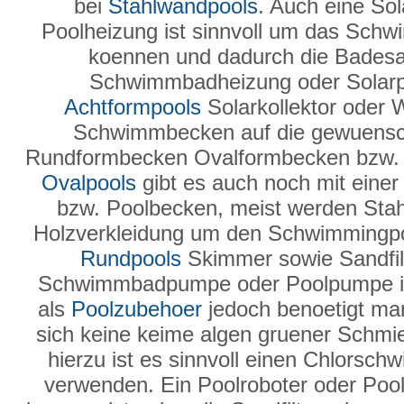
bei
Stahlwandpools
. Auch eine Sol
Poolheizung ist sinnvoll um das Sch
koennen und dadurch die Badesai
Schwimmbadheizung oder Solarpla
Achtformpools
Solarkollektor oder
Schwimmbecken auf die gewuensc
Rundformbecken Ovalformbecken bzw. 
Ovalpools
gibt es auch noch mit einer
bzw. Poolbecken, meist werden Sta
Holzverkleidung um den Schwimmingpo
Rundpools
Skimmer sowie Sandfilte
Schwimmbadpumpe oder Poolpumpe ist
als
Poolzubehoer
jedoch benoetigt man
sich keine keime algen gruener Schmier
hierzu ist es sinnvoll einen Chlorsc
verwenden. Ein Poolroboter oder Pool