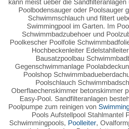
kann meist ueber die Sandfilteranlage
Poolbodensauger oder Poolsauger g
Schwimmschlauch und filtert ueber
Swimmingpool im Garten. Im Poo
Schwimmbadzubehoer und Poolzube
Poolkescher Poolfolie Schwimmbadfolie
Hochbeckenleiter Edelstahlleit
Bausatzpoolbau Schwimmbad
Gegenschwimmanlage Poolabdeckun
Poolshop Schwimmbadueberdachung
Poolschlauch Schwimmbadsc
Oberflaechenskimmer betonskimmer po
Easy-Pool. Sandfilteranlagen besteh
Poolpumpe zum reinigen von
Swimming
Pools Aufstellpool Stahlmantel 
Schwimmingpools,
Poolleiter
, Ovalform