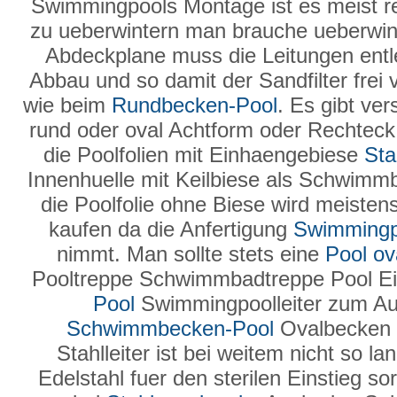
Swimmingpools Montage ist es meist rel
zu ueberwintern man brauche ueberwin
Abdeckplane muss die Leitungen entl
Abbau und so damit der Sandfilter frei 
wie beim
Rundbecken-Pool
. Es gibt ve
rund oder oval Achtform oder Rechteck i
die Poolfolien mit Einhaengebiese
Sta
Innenhuelle mit Keilbiese als Schwimm
die Poolfolie ohne Biese wird meiste
kaufen da die Anfertigung
Swimmingp
nimmt. Man sollte stets eine
Pool ov
Pooltreppe Schwimmbadtreppe Pool Ei
Pool
Swimmingpoolleiter zum Au
Schwimmbecken-Pool
Ovalbecken 
Stahlleiter ist bei weitem nicht so l
Edelstahl fuer den sterilen Einstieg so