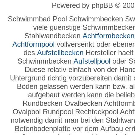
Powered by phpBB © 2000
Schwimmbad Pool Schwimmbecken Swi
viele guenstige Schwimmbecke
Stahlwandbecken
Achtformbecken
Achtformpool
vollversenkt oder ebenerd
des
Aufstellbecken
Hersteller hael
Schwimmbecken
Aufstellpool
oder S
Duese relativ einfach von der Hand
Untergrund richtig vorzubereiten damit
Boden gelassen werden kann bzw. a
aufgebaut werden kann die belie
Rundbecken Ovalbecken Achtform
Ovalpool Rundpool Rechteckpool Ach
notwendig damit man bei den Stahlwand
Betonbodenplatte vor dem Aufbau erric