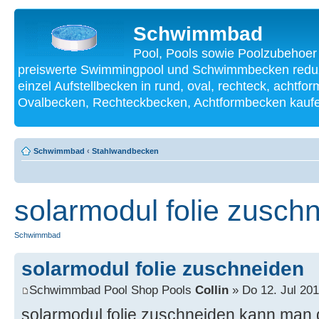
Schwimmbad
Pool, Pools sowie Poolzubehoer
preiswerte Swimmingpool und Schwimmbecken reduzi
einzel Aufstellbecken in rund, oval, rechteck, achtf
Ovalbecken, Rechteckbecken, Achtformbecken kauf
Schwimmbad
‹
Stahlwandbecken
solarmodul folie zusch
Schwimmbad
solarmodul folie zuschneiden
Schwimmbad Pool Shop Pools
Collin
» Do 12. Jul 201
solarmodul folie zuschneiden kann man d