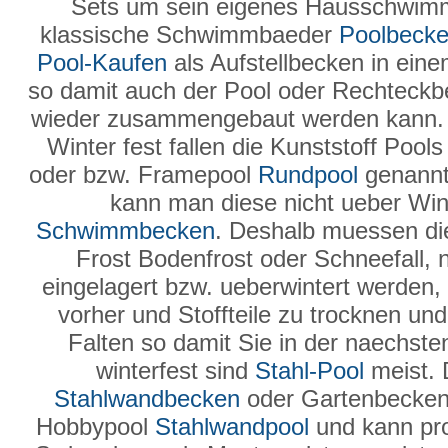
Sets um sein eigenes Hausschwimmb
klassische Schwimmbaeder
Poolbeck
Pool-Kaufen
als Aufstellbecken in ein
so damit auch der Pool oder Rechteck
wieder zusammengebaut werden kann
Winter fest fallen die Kunststoff Poo
oder bzw. Framepool
Rundpool
genannt 
kann man diese nicht ueber Wint
Schwimmbecken
. Deshalb muessen 
Frost Bodenfrost oder Schneefall, 
eingelagert bzw. ueberwintert werden, 
vorher und Stoffteile zu trocknen u
Falten so damit Sie in der naechst
winterfest sind
Stahl-Pool
meist. 
Stahlwandbecken
oder Gartenbecken
Hobbypool
Stahlwandpool
und kann pro