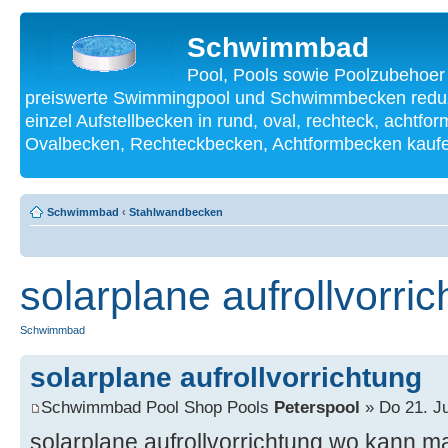
Schwimmbad
Pool, Pools sowie Poolzubehoer
preiswerte Swimmingpool und Schwimmbecken reduzi
einzel Aufstellbecken in rund, oval, rechteck, achtf
Ovalbecken, Rechteckbecken, Achtformbecken kauf
Schwimmbad
‹
Stahlwandbecken
solarplane aufrollvorri
Schwimmbad
solarplane aufrollvorrichtung
Schwimmbad Pool Shop Pools
Peterspool
» Do 21. Ju
solarplane aufrollvorrichtung wo kann ma