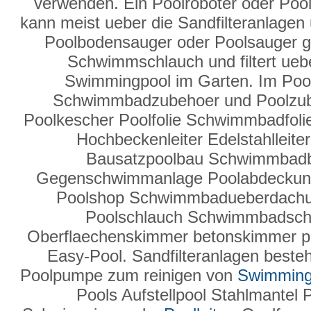
verwenden. Ein Poolroboter oder Pool
kann meist ueber die Sandfilteranlage
Poolbodensauger oder Poolsauger g
Schwimmschlauch und filtert ueber
Swimmingpool im Garten. Im Poo
Schwimmbadzubehoer und Poolzube
Poolkescher Poolfolie Schwimmbadfolie
Hochbeckenleiter Edelstahlleit
Bausatzpoolbau Schwimmbad
Gegenschwimmanlage Poolabdeckun
Poolshop Schwimmbadueberdachung
Poolschlauch Schwimmbadsc
Oberflaechenskimmer betonskimmer po
Easy-Pool. Sandfilteranlagen besteh
Poolpumpe zum reinigen von
Swimming
Pools Aufstellpool Stahlmantel 