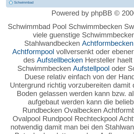
Schwimmbad
Powered by phpBB © 2000
Schwimmbad Pool Schwimmbecken Swi
viele guenstige Schwimmbecke
Stahlwandbecken
Achtformbecken
Achtformpool
vollversenkt oder ebenerd
des
Aufstellbecken
Hersteller hael
Schwimmbecken
Aufstellpool
oder S
Duese relativ einfach von der Hand
Untergrund richtig vorzubereiten damit
Boden gelassen werden kann bzw. a
aufgebaut werden kann die belie
Rundbecken Ovalbecken Achtform
Ovalpool Rundpool Rechteckpool Ach
notwendig damit man bei den Stahlwand