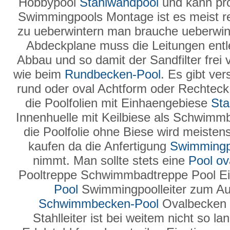
Hobbypool
Stahlwandpool
und kann pro
Swimmingpools Montage ist es meist rel
zu ueberwintern man brauche ueberwin
Abdeckplane muss die Leitungen entl
Abbau und so damit der Sandfilter frei 
wie beim
Rundbecken-Pool
. Es gibt ve
rund oder oval Achtform oder Rechteck i
die Poolfolien mit Einhaengebiese
Sta
Innenhuelle mit Keilbiese als Schwimm
die Poolfolie ohne Biese wird meiste
kaufen da die Anfertigung
Swimmingp
nimmt. Man sollte stets eine
Pool ov
Pooltreppe Schwimmbadtreppe Pool Ei
Pool
Swimmingpoolleiter zum Au
Schwimmbecken-Pool
Ovalbecken 
Stahlleiter ist bei weitem nicht so l