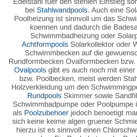
Edelstahl fuer den sterilen Einstieg so
bei
Stahlwandpools
. Auch eine Sol
Poolheizung ist sinnvoll um das Sch
koennen und dadurch die Badesai
Schwimmbadheizung oder Solarpla
Achtformpools
Solarkollektor oder
Schwimmbecken auf die gewuensc
Rundformbecken Ovalformbecken bzw. 
Ovalpools
gibt es auch noch mit einer
bzw. Poolbecken, meist werden Sta
Holzverkleidung um den Schwimmingpo
Rundpools
Skimmer sowie Sandfilte
Schwimmbadpumpe oder Poolpumpe ist
als
Poolzubehoer
jedoch benoetigt man
sich keine keime algen gruener Schmier
hierzu ist es sinnvoll einen Chlorsc