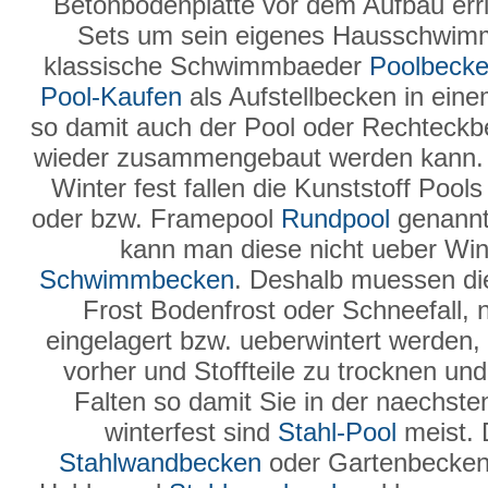
Betonbodenplatte vor dem Aufbau erric
Sets um sein eigenes Hausschwimmb
klassische Schwimmbaeder
Poolbeck
Pool-Kaufen
als Aufstellbecken in ein
so damit auch der Pool oder Rechteck
wieder zusammengebaut werden kann
Winter fest fallen die Kunststoff Poo
oder bzw. Framepool
Rundpool
genannt 
kann man diese nicht ueber Wint
Schwimmbecken
. Deshalb muessen 
Frost Bodenfrost oder Schneefall, 
eingelagert bzw. ueberwintert werden, 
vorher und Stoffteile zu trocknen u
Falten so damit Sie in der naechst
winterfest sind
Stahl-Pool
meist. 
Stahlwandbecken
oder Gartenbecken