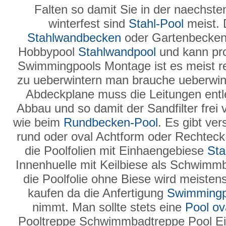
Falten so damit Sie in der naechst
winterfest sind
Stahl-Pool
meist. 
Stahlwandbecken
oder Gartenbecken
Hobbypool
Stahlwandpool
und kann pro
Swimmingpools Montage ist es meist rel
zu ueberwintern man brauche ueberwin
Abdeckplane muss die Leitungen entl
Abbau und so damit der Sandfilter frei 
wie beim
Rundbecken-Pool
. Es gibt ve
rund oder oval Achtform oder Rechteck i
die Poolfolien mit Einhaengebiese
Sta
Innenhuelle mit Keilbiese als Schwimm
die Poolfolie ohne Biese wird meiste
kaufen da die Anfertigung
Swimmingp
nimmt. Man sollte stets eine
Pool ov
Pooltreppe Schwimmbadtreppe Pool Ei