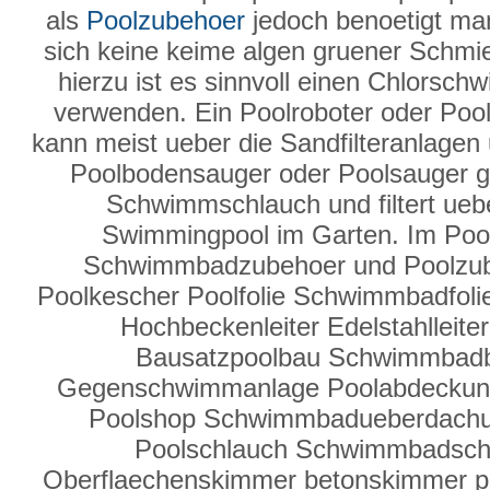
als
Poolzubehoer
jedoch benoetigt man
sich keine keime algen gruener Schmier
hierzu ist es sinnvoll einen Chlorsc
verwenden. Ein Poolroboter oder Pool
kann meist ueber die Sandfilteranlage
Poolbodensauger oder Poolsauger g
Schwimmschlauch und filtert ueber
Swimmingpool im Garten. Im Poo
Schwimmbadzubehoer und Poolzube
Poolkescher Poolfolie Schwimmbadfolie
Hochbeckenleiter Edelstahlleit
Bausatzpoolbau Schwimmbad
Gegenschwimmanlage Poolabdeckun
Poolshop Schwimmbadueberdachung
Poolschlauch Schwimmbadsc
Oberflaechenskimmer betonskimmer po