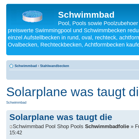
Schwimmbad
Pool, Pools sowie Poolzubehoer
preiswerte Swimmingpool und Schwimmbecken reduzi
einzel Aufstellbecken in rund, oval, rechteck, achtf
Ovalbecken, Rechteckbecken, Achtformbecken kauf
Schwimmbad
‹
Stahlwandbecken
Solarplane was taugt d
Schwimmbad
Solarplane was taugt die
Schwimmbad Pool Shop Pools
Schwimmbadfolie
» Fr
15:42