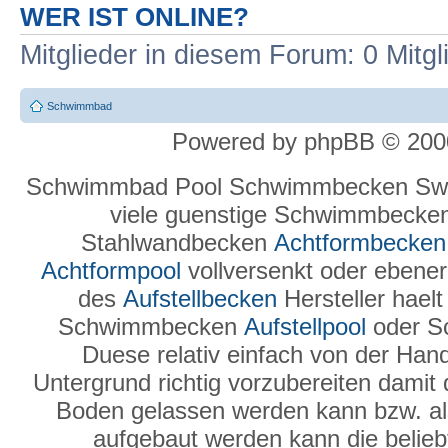
WER IST ONLINE?
Mitglieder in diesem Forum: 0 Mitg
Schwimmbad
Powered by phpBB © 2000
Schwimmbad Pool Schwimmbecken Swi
viele guenstige Schwimmbecke
Stahlwandbecken
Achtformbecken
Achtformpool
vollversenkt oder ebenerd
des
Aufstellbecken
Hersteller hael
Schwimmbecken
Aufstellpool
oder S
Duese relativ einfach von der Hand
Untergrund richtig vorzubereiten damit
Boden gelassen werden kann bzw. a
aufgebaut werden kann die belie