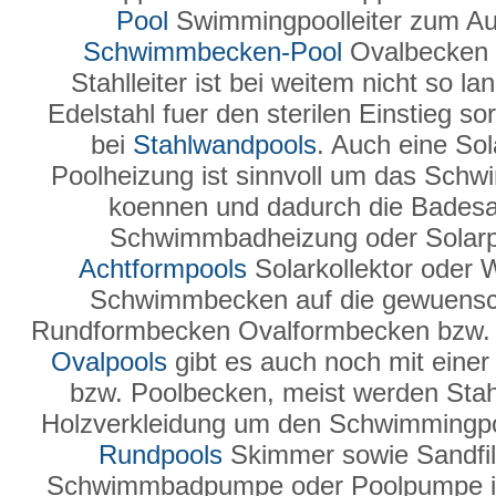
Pool
Swimmingpoolleiter zum Au
Schwimmbecken-Pool
Ovalbecken 
Stahlleiter ist bei weitem nicht so l
Edelstahl fuer den sterilen Einstieg so
bei
Stahlwandpools
. Auch eine Sol
Poolheizung ist sinnvoll um das Sch
koennen und dadurch die Badesai
Schwimmbadheizung oder Solarpla
Achtformpools
Solarkollektor oder
Schwimmbecken auf die gewuensc
Rundformbecken Ovalformbecken bzw. 
Ovalpools
gibt es auch noch mit einer
bzw. Poolbecken, meist werden Sta
Holzverkleidung um den Schwimmingpo
Rundpools
Skimmer sowie Sandfilte
Schwimmbadpumpe oder Poolpumpe ist