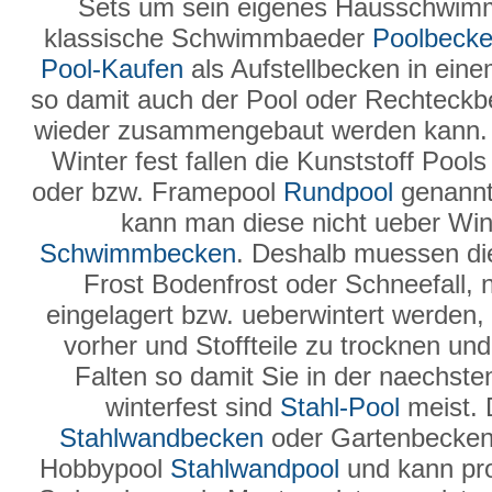
Sets um sein eigenes Hausschwimmb
klassische Schwimmbaeder
Poolbeck
Pool-Kaufen
als Aufstellbecken in ein
so damit auch der Pool oder Rechteck
wieder zusammengebaut werden kann
Winter fest fallen die Kunststoff Poo
oder bzw. Framepool
Rundpool
genannt 
kann man diese nicht ueber Wint
Schwimmbecken
. Deshalb muessen 
Frost Bodenfrost oder Schneefall, 
eingelagert bzw. ueberwintert werden, 
vorher und Stoffteile zu trocknen u
Falten so damit Sie in der naechst
winterfest sind
Stahl-Pool
meist. 
Stahlwandbecken
oder Gartenbecken
Hobbypool
Stahlwandpool
und kann pro