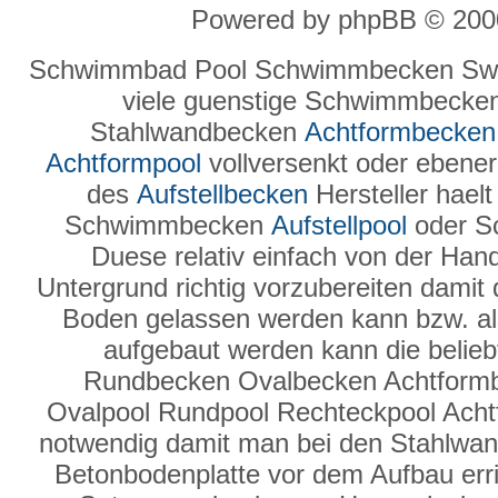
Powered by phpBB © 2000
Schwimmbad Pool Schwimmbecken Swi
viele guenstige Schwimmbecke
Stahlwandbecken
Achtformbecken
Achtformpool
vollversenkt oder ebenerd
des
Aufstellbecken
Hersteller hael
Schwimmbecken
Aufstellpool
oder S
Duese relativ einfach von der Hand
Untergrund richtig vorzubereiten damit
Boden gelassen werden kann bzw. a
aufgebaut werden kann die belie
Rundbecken Ovalbecken Achtform
Ovalpool Rundpool Rechteckpool Ach
notwendig damit man bei den Stahlwand
Betonbodenplatte vor dem Aufbau erric