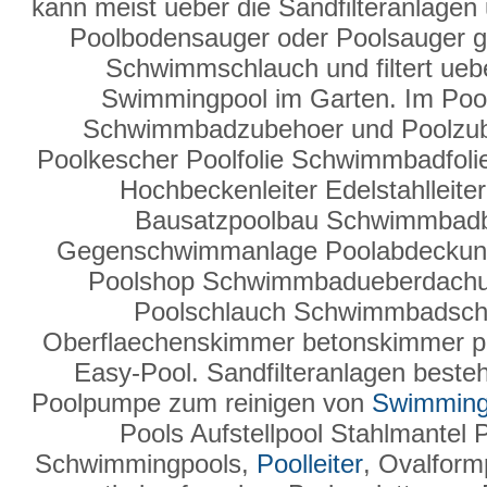
kann meist ueber die Sandfilteranlage
Poolbodensauger oder Poolsauger g
Schwimmschlauch und filtert ueber
Swimmingpool im Garten. Im Poo
Schwimmbadzubehoer und Poolzube
Poolkescher Poolfolie Schwimmbadfolie
Hochbeckenleiter Edelstahlleit
Bausatzpoolbau Schwimmbad
Gegenschwimmanlage Poolabdeckun
Poolshop Schwimmbadueberdachung
Poolschlauch Schwimmbadsc
Oberflaechenskimmer betonskimmer po
Easy-Pool. Sandfilteranlagen besteh
Poolpumpe zum reinigen von
Swimming
Pools Aufstellpool Stahlmantel 
Schwimmingpools,
Poolleiter
, Ovalform