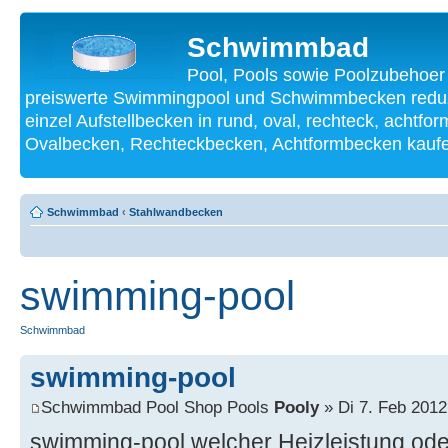
Schwimmbad
Pool, Pools sowie Poolzubehoer
preiswerte Swimmingpool und Schwimmbecken reduzi
einzel Aufstellbecken in rund, oval, rechteck, achtf
Ovalbecken, Rechteckbecken, Achtformbecken kauf
Schwimmbad
‹
Stahlwandbecken
swimming-pool
Schwimmbad
swimming-pool
Schwimmbad Pool Shop Pools
Pooly
» Di 7. Feb 2012
swimming-pool welcher Heizleistung ode