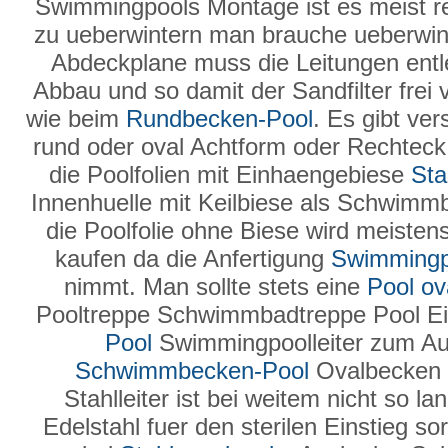
Swimmingpools Montage ist es meist rel
zu ueberwintern man brauche ueberwin
Abdeckplane muss die Leitungen entl
Abbau und so damit der Sandfilter frei 
wie beim
Rundbecken-Pool
. Es gibt ve
rund oder oval Achtform oder Rechteck i
die Poolfolien mit Einhaengebiese
Sta
Innenhuelle mit Keilbiese als Schwimm
die Poolfolie ohne Biese wird meiste
kaufen da die Anfertigung
Swimmingp
nimmt. Man sollte stets eine
Pool ov
Pooltreppe Schwimmbadtreppe Pool Ei
Pool
Swimmingpoolleiter zum Au
Schwimmbecken-Pool
Ovalbecken 
Stahlleiter ist bei weitem nicht so l
Edelstahl fuer den sterilen Einstieg so