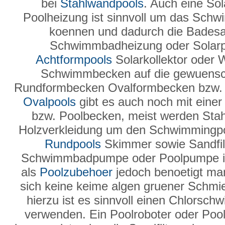
bei
Stahlwandpools
. Auch eine Sol
Poolheizung ist sinnvoll um das Sch
koennen und dadurch die Badesai
Schwimmbadheizung oder Solarpla
Achtformpools
Solarkollektor oder
Schwimmbecken auf die gewuensc
Rundformbecken Ovalformbecken bzw. 
Ovalpools
gibt es auch noch mit einer
bzw. Poolbecken, meist werden Sta
Holzverkleidung um den Schwimmingpo
Rundpools
Skimmer sowie Sandfilte
Schwimmbadpumpe oder Poolpumpe ist
als
Poolzubehoer
jedoch benoetigt man
sich keine keime algen gruener Schmier
hierzu ist es sinnvoll einen Chlorsc
verwenden. Ein Poolroboter oder Pool