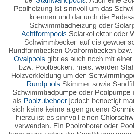
bei
Stahlwandpools
. Auch eine Sol
Poolheizung ist sinnvoll um das Sch
koennen und dadurch die Badesai
Schwimmbadheizung oder Solarpla
Achtformpools
Solarkollektor oder
Schwimmbecken auf die gewuensc
Rundformbecken Ovalformbecken bzw. 
Ovalpools
gibt es auch noch mit einer
bzw. Poolbecken, meist werden Sta
Holzverkleidung um den Schwimmingpo
Rundpools
Skimmer sowie Sandfilte
Schwimmbadpumpe oder Poolpumpe ist
als
Poolzubehoer
jedoch benoetigt man
sich keine keime algen gruener Schmier
hierzu ist es sinnvoll einen Chlorsc
verwenden. Ein Poolroboter oder Pool