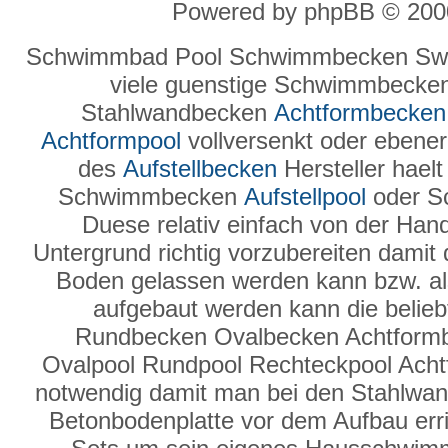
Powered by phpBB © 2000
Schwimmbad Pool Schwimmbecken Swi
viele guenstige Schwimmbecke
Stahlwandbecken
Achtformbecken
Achtformpool
vollversenkt oder ebenerd
des
Aufstellbecken
Hersteller hael
Schwimmbecken
Aufstellpool
oder S
Duese relativ einfach von der Hand
Untergrund richtig vorzubereiten damit
Boden gelassen werden kann bzw. a
aufgebaut werden kann die belie
Rundbecken Ovalbecken Achtform
Ovalpool Rundpool Rechteckpool Ach
notwendig damit man bei den Stahlwand
Betonbodenplatte vor dem Aufbau erric