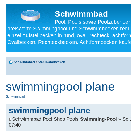
Schwimmbad
Pool, Pools sowie Poolzubehoer
preiswerte Swimmingpool und Schwimmbecken reduzi
einzel Aufstellbecken in rund, oval, rechteck, achtf
Ovalbecken, Rechteckbecken, Achtformbecken kauf
Schwimmbad
‹
Stahlwandbecken
swimmingpool plane
Schwimmbad
swimmingpool plane
Schwimmbad Pool Shop Pools
Swimming-Pool
» So 
07:40