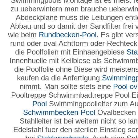
Swimmingpools Montage ist es meist rel
zu ueberwintern man brauche ueberwin
Abdeckplane muss die Leitungen entl
Abbau und so damit der Sandfilter frei 
wie beim
Rundbecken-Pool
. Es gibt ve
rund oder oval Achtform oder Rechteck i
die Poolfolien mit Einhaengebiese
Sta
Innenhuelle mit Keilbiese als Schwimm
die Poolfolie ohne Biese wird meiste
kaufen da die Anfertigung
Swimmingp
nimmt. Man sollte stets eine
Pool ov
Pooltreppe Schwimmbadtreppe Pool Ei
Pool
Swimmingpoolleiter zum Au
Schwimmbecken-Pool
Ovalbecken 
Stahlleiter ist bei weitem nicht so l
Edelstahl fuer den sterilen Einstieg so