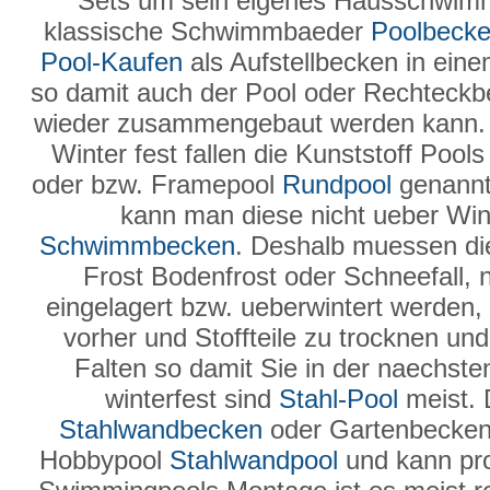
Sets um sein eigenes Hausschwimmb
klassische Schwimmbaeder
Poolbeck
Pool-Kaufen
als Aufstellbecken in ein
so damit auch der Pool oder Rechteck
wieder zusammengebaut werden kann
Winter fest fallen die Kunststoff Poo
oder bzw. Framepool
Rundpool
genannt 
kann man diese nicht ueber Wint
Schwimmbecken
. Deshalb muessen 
Frost Bodenfrost oder Schneefall, 
eingelagert bzw. ueberwintert werden, 
vorher und Stoffteile zu trocknen u
Falten so damit Sie in der naechst
winterfest sind
Stahl-Pool
meist. 
Stahlwandbecken
oder Gartenbecken
Hobbypool
Stahlwandpool
und kann pro