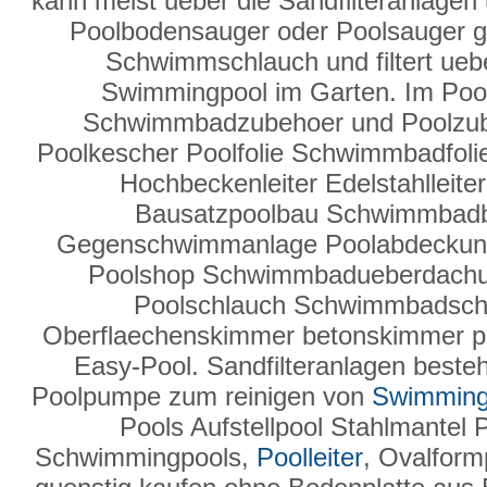
kann meist ueber die Sandfilteranlage
Poolbodensauger oder Poolsauger g
Schwimmschlauch und filtert ueber
Swimmingpool im Garten. Im Poo
Schwimmbadzubehoer und Poolzube
Poolkescher Poolfolie Schwimmbadfolie
Hochbeckenleiter Edelstahlleit
Bausatzpoolbau Schwimmbad
Gegenschwimmanlage Poolabdeckun
Poolshop Schwimmbadueberdachung
Poolschlauch Schwimmbadsc
Oberflaechenskimmer betonskimmer po
Easy-Pool. Sandfilteranlagen besteh
Poolpumpe zum reinigen von
Swimming
Pools Aufstellpool Stahlmantel 
Schwimmingpools,
Poolleiter
, Ovalform