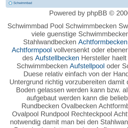
Schwimmbad
Powered by phpBB © 2000
Schwimmbad Pool Schwimmbecken Swi
viele guenstige Schwimmbecke
Stahlwandbecken
Achtformbecken
Achtformpool
vollversenkt oder ebenerd
des
Aufstellbecken
Hersteller hael
Schwimmbecken
Aufstellpool
oder S
Duese relativ einfach von der Hand
Untergrund richtig vorzubereiten damit
Boden gelassen werden kann bzw. a
aufgebaut werden kann die belie
Rundbecken Ovalbecken Achtform
Ovalpool Rundpool Rechteckpool Ach
notwendig damit man bei den Stahlwand