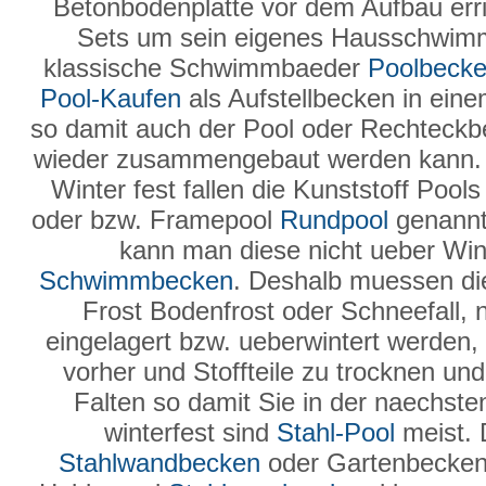
Betonbodenplatte vor dem Aufbau erric
Sets um sein eigenes Hausschwimmb
klassische Schwimmbaeder
Poolbeck
Pool-Kaufen
als Aufstellbecken in ein
so damit auch der Pool oder Rechteck
wieder zusammengebaut werden kann
Winter fest fallen die Kunststoff Poo
oder bzw. Framepool
Rundpool
genannt 
kann man diese nicht ueber Wint
Schwimmbecken
. Deshalb muessen 
Frost Bodenfrost oder Schneefall, 
eingelagert bzw. ueberwintert werden, 
vorher und Stoffteile zu trocknen u
Falten so damit Sie in der naechst
winterfest sind
Stahl-Pool
meist. 
Stahlwandbecken
oder Gartenbecken