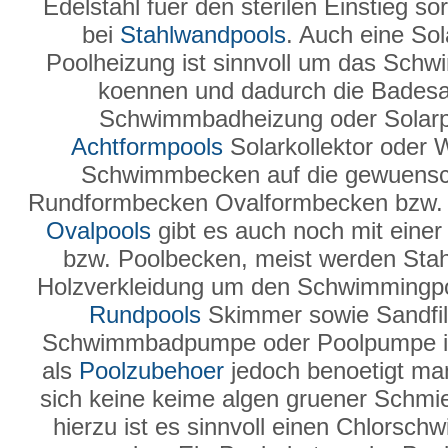
Edelstahl fuer den sterilen Einstieg so
bei
Stahlwandpools
. Auch eine Sol
Poolheizung ist sinnvoll um das Sch
koennen und dadurch die Badesai
Schwimmbadheizung oder Solarpla
Achtformpools
Solarkollektor oder
Schwimmbecken auf die gewuensc
Rundformbecken Ovalformbecken bzw. 
Ovalpools
gibt es auch noch mit einer
bzw. Poolbecken, meist werden Sta
Holzverkleidung um den Schwimmingpo
Rundpools
Skimmer sowie Sandfilte
Schwimmbadpumpe oder Poolpumpe ist
als
Poolzubehoer
jedoch benoetigt man
sich keine keime algen gruener Schmier
hierzu ist es sinnvoll einen Chlorsc