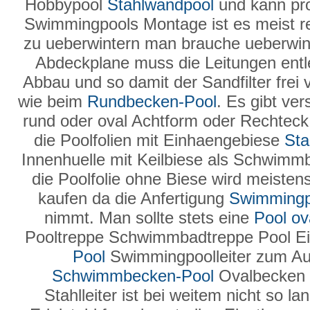
Hobbypool
Stahlwandpool
und kann pro
Swimmingpools Montage ist es meist rel
zu ueberwintern man brauche ueberwin
Abdeckplane muss die Leitungen entl
Abbau und so damit der Sandfilter frei 
wie beim
Rundbecken-Pool
. Es gibt ve
rund oder oval Achtform oder Rechteck i
die Poolfolien mit Einhaengebiese
Sta
Innenhuelle mit Keilbiese als Schwimm
die Poolfolie ohne Biese wird meiste
kaufen da die Anfertigung
Swimmingp
nimmt. Man sollte stets eine
Pool ov
Pooltreppe Schwimmbadtreppe Pool Ei
Pool
Swimmingpoolleiter zum Au
Schwimmbecken-Pool
Ovalbecken 
Stahlleiter ist bei weitem nicht so l