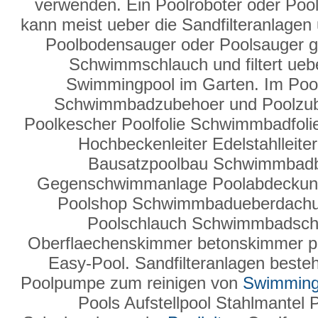
verwenden. Ein Poolroboter oder Pool
kann meist ueber die Sandfilteranlage
Poolbodensauger oder Poolsauger g
Schwimmschlauch und filtert ueber
Swimmingpool im Garten. Im Poo
Schwimmbadzubehoer und Poolzube
Poolkescher Poolfolie Schwimmbadfolie
Hochbeckenleiter Edelstahlleit
Bausatzpoolbau Schwimmbad
Gegenschwimmanlage Poolabdeckun
Poolshop Schwimmbadueberdachung
Poolschlauch Schwimmbadsc
Oberflaechenskimmer betonskimmer po
Easy-Pool. Sandfilteranlagen besteh
Poolpumpe zum reinigen von
Swimming
Pools Aufstellpool Stahlmantel 