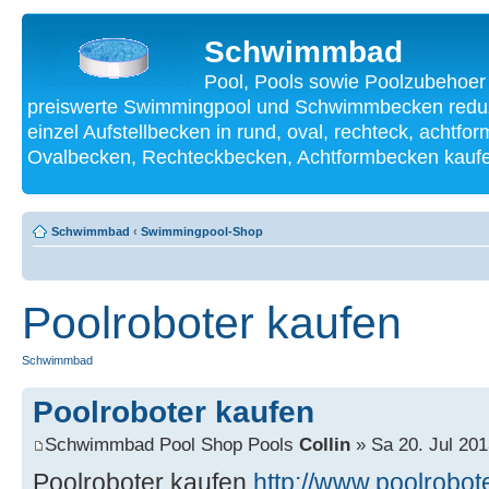
Schwimmbad
Pool, Pools sowie Poolzubehoer
preiswerte Swimmingpool und Schwimmbecken reduzi
einzel Aufstellbecken in rund, oval, rechteck, achtf
Ovalbecken, Rechteckbecken, Achtformbecken kauf
Schwimmbad
‹
Swimmingpool-Shop
Poolroboter kaufen
Schwimmbad
Poolroboter kaufen
Schwimmbad Pool Shop Pools
Collin
» Sa 20. Jul 201
Poolroboter kaufen
http://www.poolrobot