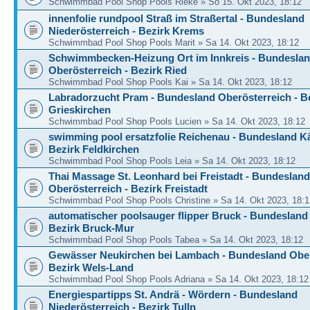
Schwimmbad Pool Shop Pools Rieke » So 15. Okt 2023, 18:12
innenfolie rundpool Straß im Straßertal - Bundesland
Niederösterreich - Bezirk Krems
Schwimmbad Pool Shop Pools Marit » Sa 14. Okt 2023, 18:12
Schwimmbecken-Heizung Ort im Innkreis - Bundesla
Oberösterreich - Bezirk Ried
Schwimmbad Pool Shop Pools Kai » Sa 14. Okt 2023, 18:12
Labradorzucht Pram - Bundesland Oberösterreich - B
Grieskirchen
Schwimmbad Pool Shop Pools Lucien » Sa 14. Okt 2023, 18:12
swimming pool ersatzfolie Reichenau - Bundesland Kä
Bezirk Feldkirchen
Schwimmbad Pool Shop Pools Leia » Sa 14. Okt 2023, 18:12
Thai Massage St. Leonhard bei Freistadt - Bundesland
Oberösterreich - Bezirk Freistadt
Schwimmbad Pool Shop Pools Christine » Sa 14. Okt 2023, 18:1
automatischer poolsauger flipper Bruck - Bundesland 
Bezirk Bruck-Mur
Schwimmbad Pool Shop Pools Tabea » Sa 14. Okt 2023, 18:12
Gewässer Neukirchen bei Lambach - Bundesland Ober
Bezirk Wels-Land
Schwimmbad Pool Shop Pools Adriana » Sa 14. Okt 2023, 18:12
Energiespartipps St. Andrä - Wördern - Bundesland
Niederösterreich - Bezirk Tulln