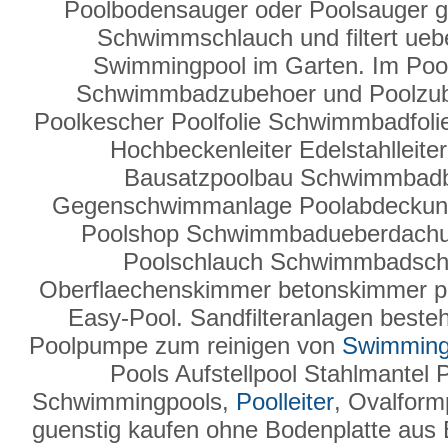
Poolbodensauger oder Poolsauger g
Schwimmschlauch und filtert ueber
Swimmingpool im Garten. Im Poo
Schwimmbadzubehoer und Poolzube
Poolkescher Poolfolie Schwimmbadfolie
Hochbeckenleiter Edelstahlleit
Bausatzpoolbau Schwimmbad
Gegenschwimmanlage Poolabdeckun
Poolshop Schwimmbadueberdachung
Poolschlauch Schwimmbadsc
Oberflaechenskimmer betonskimmer po
Easy-Pool. Sandfilteranlagen besteh
Poolpumpe zum reinigen von
Swimming
Pools Aufstellpool Stahlmantel 
Schwimmingpools,
Poolleiter
, Ovalform
guenstig kaufen ohne Bodenplatte aus 