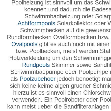
Poolheizung ist sinnvoll um das Sch
koennen und dadurch die Badesai
Schwimmbadheizung oder Solarpla
Achtformpools
Solarkollektor oder
Schwimmbecken auf die gewuensc
Rundformbecken Ovalformbecken bzw. 
Ovalpools
gibt es auch noch mit einer
bzw. Poolbecken, meist werden Sta
Holzverkleidung um den Schwimmingpo
Rundpools
Skimmer sowie Sandfilte
Schwimmbadpumpe oder Poolpumpe ist
als
Poolzubehoer
jedoch benoetigt man
sich keine keime algen gruener Schmier
hierzu ist es sinnvoll einen Chlorsc
verwenden. Ein Poolroboter oder Pool
kann meist ueber die Sandfilteranlage