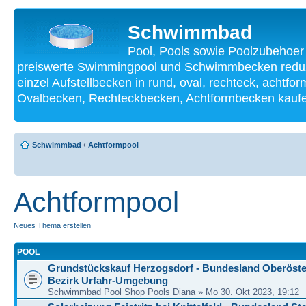
Schwimmbad
Pool, Pools sowie Poolzubehoer
preiswerte Swimmingpool und Schwimmbecken reduzi
einzel Aufstellbecken in rund, oval, rechteck, achtf
Ovalbecken, Rechteckbecken, Achtformbecken kauf
Schwimmbad
‹
Achtformpool
Achtformpool
Neues Thema erstellen
POOL
Grundstückskauf Herzogsdorf - Bundesland Oberöster
Bezirk Urfahr-Umgebung
Schwimmbad Pool Shop Pools Diana » Mo 30. Okt 2023, 19:12