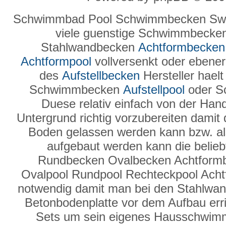
Schwimmbad Pool Schwimmbecken Swi
viele guenstige Schwimmbecke
Stahlwandbecken
Achtformbecken
Achtformpool
vollversenkt oder ebenerd
des
Aufstellbecken
Hersteller hael
Schwimmbecken
Aufstellpool
oder S
Duese relativ einfach von der Hand
Untergrund richtig vorzubereiten damit
Boden gelassen werden kann bzw. a
aufgebaut werden kann die belie
Rundbecken Ovalbecken Achtform
Ovalpool Rundpool Rechteckpool Ach
notwendig damit man bei den Stahlwand
Betonbodenplatte vor dem Aufbau erric
Sets um sein eigenes Hausschwimmb