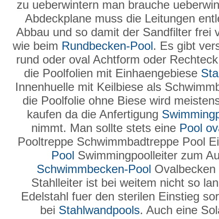
zu ueberwintern man brauche ueberwin
Abdeckplane muss die Leitungen entl
Abbau und so damit der Sandfilter frei 
wie beim
Rundbecken-Pool
. Es gibt ve
rund oder oval Achtform oder Rechteck i
die Poolfolien mit Einhaengebiese
Sta
Innenhuelle mit Keilbiese als Schwimm
die Poolfolie ohne Biese wird meiste
kaufen da die Anfertigung
Swimmingp
nimmt. Man sollte stets eine
Pool ov
Pooltreppe Schwimmbadtreppe Pool Ei
Pool
Swimmingpoolleiter zum Au
Schwimmbecken-Pool
Ovalbecken 
Stahlleiter ist bei weitem nicht so l
Edelstahl fuer den sterilen Einstieg so
bei
Stahlwandpools
. Auch eine Sol