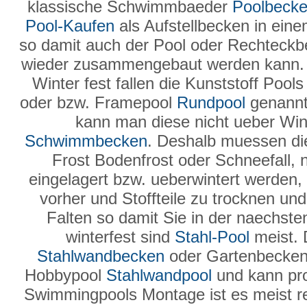
klassische Schwimmbaeder
Poolbeck
Pool-Kaufen
als Aufstellbecken in ein
so damit auch der Pool oder Rechteck
wieder zusammengebaut werden kann
Winter fest fallen die Kunststoff Poo
oder bzw. Framepool
Rundpool
genannt 
kann man diese nicht ueber Wint
Schwimmbecken
. Deshalb muessen 
Frost Bodenfrost oder Schneefall, 
eingelagert bzw. ueberwintert werden, 
vorher und Stoffteile zu trocknen u
Falten so damit Sie in der naechst
winterfest sind
Stahl-Pool
meist. 
Stahlwandbecken
oder Gartenbecken
Hobbypool
Stahlwandpool
und kann pro
Swimmingpools Montage ist es meist rel