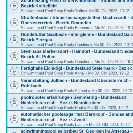
Solarheizung Feistritz bei Knittelfeld - Bundesland St
Bezirk Knittelfeld
Schwimmbad Pool Shop Pools Sofia » Mo 30. Okt 2023, 19:12
Straßenbauer / Steuerfachangestelltein Gschwandt -
Oberösterreich - Bezirk Gmunden
Schwimmbad Pool Shop Pools Eleonora » Mo 30. Okt 2023, 19:
Hundefutter Saalbach-Hinterglemm - Bundesland Salz
Bezirk Pinzgau
Schwimmbad Pool Shop Pools Carolina » Mo 30. Okt 2023, 19:1
Steinhaus Markersdorf - Haindorf - Bundesland Nieder
Bezirk St. Pölten
Schwimmbad Pool Shop Pools Christine » Mo 30. Okt 2023, 19:
Fertighalle Eichkögl - Bundesland Steiermark - Bezirk
Schwimmbad Pool Shop Pools Anna » Mo 30. Okt 2023, 19:12
Veranstaltung Julbach - Bundesland Oberösterreich - 
Rohrbach
Schwimmbad Pool Shop Pools Ahmed » Mo 30. Okt 2023, 19:12
poolroboter erfahrungen Semmering - Bundesland
Niederösterreich - Bezirk Neunkirchen
Schwimmbad Pool Shop Pools Paul » Mo 30. Okt 2023, 19:12
automatischer poolsauger test Bärnkopf - Bundeslan
Niederösterreich - Bezirk Zwettl
Schwimmbad Pool Shop Pools Laura » Mo 30. Okt 2023, 19:12
schwimmingpool selbstbau St. Georgen im Attergau 