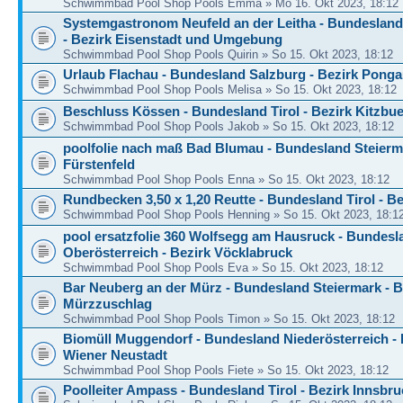
Schwimmbad Pool Shop Pools Emma » Mo 16. Okt 2023, 18:12
Systemgastronom Neufeld an der Leitha - Bundeslan
- Bezirk Eisenstadt und Umgebung
Schwimmbad Pool Shop Pools Quirin » So 15. Okt 2023, 18:12
Urlaub Flachau - Bundesland Salzburg - Bezirk Pong
Schwimmbad Pool Shop Pools Melisa » So 15. Okt 2023, 18:12
Beschluss Kössen - Bundesland Tirol - Bezirk Kitzbu
Schwimmbad Pool Shop Pools Jakob » So 15. Okt 2023, 18:12
poolfolie nach maß Bad Blumau - Bundesland Steierma
Fürstenfeld
Schwimmbad Pool Shop Pools Enna » So 15. Okt 2023, 18:12
Rundbecken 3,50 x 1,20 Reutte - Bundesland Tirol - Be
Schwimmbad Pool Shop Pools Henning » So 15. Okt 2023, 18:1
pool ersatzfolie 360 Wolfsegg am Hausruck - Bundesl
Oberösterreich - Bezirk Vöcklabruck
Schwimmbad Pool Shop Pools Eva » So 15. Okt 2023, 18:12
Bar Neuberg an der Mürz - Bundesland Steiermark - B
Mürzzuschlag
Schwimmbad Pool Shop Pools Timon » So 15. Okt 2023, 18:12
Biomüll Muggendorf - Bundesland Niederösterreich - 
Wiener Neustadt
Schwimmbad Pool Shop Pools Fiete » So 15. Okt 2023, 18:12
Poolleiter Ampass - Bundesland Tirol - Bezirk Innsbr