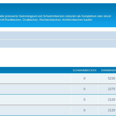
iele preiswerte Swimmingpool und Schwimmbecken reduziert als Komplettset oder einzel
op Profi Rundbecken, Ovalbecken, Rechteckbecken, Achtformbecken kaufen
SCHWIMMBECKEN
SWIMMING
0
5230
0
2275
0
2120
0
2120