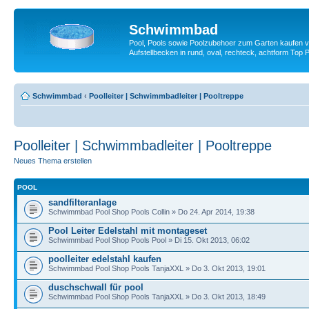
Schwimmbad
Pool, Pools sowie Poolzubehoer zum Garten kaufen v
Aufstellbecken in rund, oval, rechteck, achtform T
Schwimmbad
‹
Poolleiter | Schwimmbadleiter | Pooltreppe
Poolleiter | Schwimmbadleiter | Pooltreppe
Neues Thema erstellen
POOL
sandfilteranlage
Schwimmbad Pool Shop Pools Collin » Do 24. Apr 2014, 19:38
Pool Leiter Edelstahl mit montageset
Schwimmbad Pool Shop Pools Pool » Di 15. Okt 2013, 06:02
poolleiter edelstahl kaufen
Schwimmbad Pool Shop Pools TanjaXXL » Do 3. Okt 2013, 19:01
duschschwall für pool
Schwimmbad Pool Shop Pools TanjaXXL » Do 3. Okt 2013, 18:49